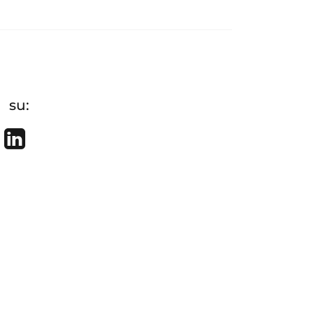
 su:
re on Facebook
Tweet
Share on LinkedIn